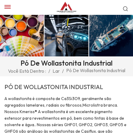
Pó De Wollastonita Industrial
Pó De Wollastonita Industrial
Você Está Dentro :
/
Lar
/
PÓ DE WOLLASTONITA INDUSTRIAL
A wollastonita é composta de Ca3Si3O9, geralmente são
agregados lamelares, radiais ou fibrosos,Microlistra branca.
Nossos Kmeriss® A wollastonita é um excelente pigmento
extensor para revestimentos em pó, bem como tintas à base de
solvente e água.. Nossas séries GHF01, GHF02, GHF03, GHF05 e
GHF06 são análogo às wollastonitas de Casiflux, que são