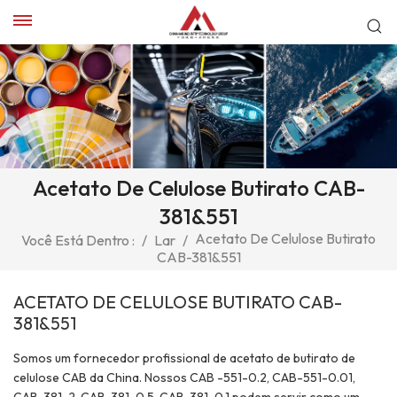
Acetato De Celulose Butirato CAB-
381&551
Acetato De Celulose Butirato
Você Está Dentro :
/
Lar
/
CAB-381&551
ACETATO DE CELULOSE BUTIRATO CAB-
381&551
Somos um fornecedor profissional de acetato de butirato de
celulose CAB da China. Nossos CAB -551-0.2, CAB-551-0.01,
CAB-381-2, CAB-381-0.5, CAB-381-0.1 podem servir como um