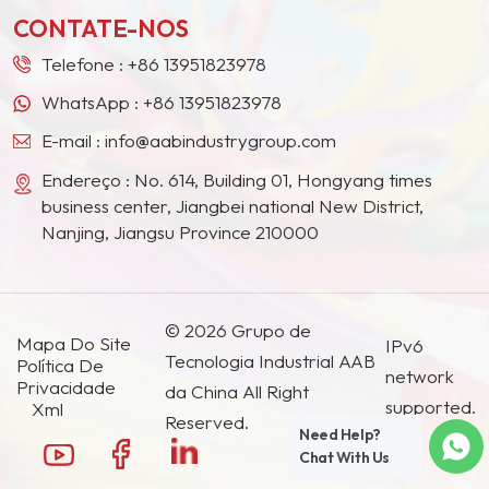
Sudeste Asiático, Japão, Coreia do Sul e outros
CONTATE-NOS
países e regiões.
Telefone :
+86 13951823978
WhatsApp :
+86 13951823978
E-mail :
info@aabindustrygroup.com
Endereço : No. 614, Building 01, Hongyang times
business center, Jiangbei national New District,
Nanjing, Jiangsu Province 210000
© 2026 Grupo de
Mapa Do Site
IPv6
Tecnologia Industrial AAB
Política De
network
Privacidade
da China All Right
supported.
Xml
Reserved.
Need Help?
Chat With Us