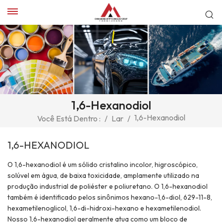
1,6-Hexanodiol
1,6-Hexanodiol
Você Está Dentro :
/
Lar
/
1,6-HEXANODIOL
O 1,6-hexanodiol é um sólido cristalino incolor, higroscópico,
solúvel em água, de baixa toxicidade, amplamente utilizado na
produção industrial de poliéster e poliuretano. O 1,6-hexanodiol
também é identificado pelos sinônimos hexano-1,6-diol, 629-11-8,
hexametilenoglicol, 1,6-di-hidroxi-hexano e hexametilenodiol.
Nosso 1,6-hexanodiol geralmente atua como um bloco de