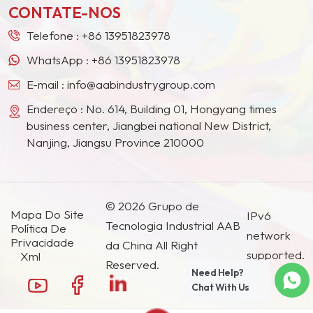
CONTATE-NOS
países e regiões.
Telefone :
+86 13951823978
WhatsApp :
+86 13951823978
E-mail :
info@aabindustrygroup.com
Endereço : No. 614, Building 01, Hongyang times
business center, Jiangbei national New District,
Nanjing, Jiangsu Province 210000
© 2026 Grupo de
Mapa Do Site
IPv6
Tecnologia Industrial AAB
Política De
network
Privacidade
da China All Right
supported.
Xml
Reserved.
Need Help?
Chat With Us