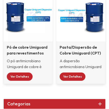
Pó de cobre Umiguard
Pasta/Dispersão de
para revestimentos
Cobre Umiguard (CPT)
antiincrustantes
O pó antimicrobiano
A dispersão
marítimos
Umiguard de cobre é
antimicrobiana Umiguard
uma dispersão viscosa
de cobre é uma
Ver Detalhes
Ver Detalhes
de cobre Pó
dispersão viscosa de
antimicrobiano
cobre Pó antimicrobiano
Umiguard, resina e 1,2-
Umiguard, resina e 1,2-
diclorobenzeno.
diclorobenzeno.
Atualmente, a dispersão
Atualmente, a dispersão
Categorias
antimicrobiana Copper
antimicrobiana Copper