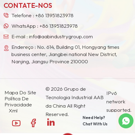
esmaltes em gel. Nossa
CONTATE-NOS
países e regiões.
série SIC-WA é a sua
escolha ideal para
Telefone :
+86 13951823978
soluções de pigmentos
WhatsApp :
+86 13951823978
de alta qualidade e
E-mail :
info@aabindustrygroup.com
ecologicamente
corretas.
Endereço : No. 614, Building 01, Hongyang times
business center, Jiangbei national New District,
Nanjing, Jiangsu Province 210000
© 2026 Grupo de
Mapa Do Site
IPv6
Tecnologia Industrial AAB
Política De
network
Privacidade
da China All Right
supported.
Xml
Reserved.
Need Help?
Chat With Us