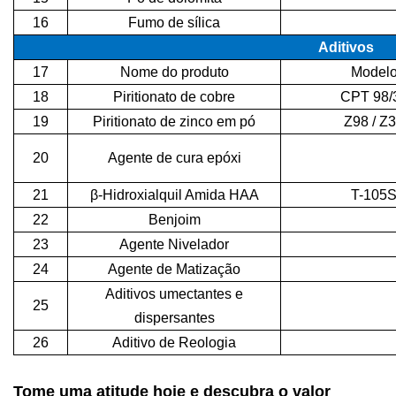
16
Fumo de sílica
Aditivos
17
Nome do produto
Model
18
Piritionato de cobre
CPT 98/
19
Piritionato de zinco em pó
Z98 / Z
20
Agente de cura epóxi
21
β-Hidroxialquil Amida HAA
T-105
22
Benjoim
23
Agente Nivelador
24
Agente de Matização
Aditivos umectantes e
25
dispersantes
26
Aditivo de Reologia
Tome uma atitude hoje e descubra o valor