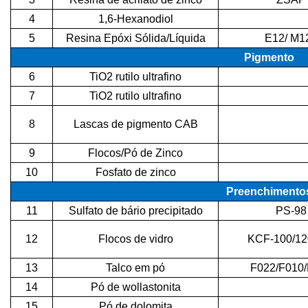
4
1,6-Hexanodiol
5
Resina Epóxi Sólida/Líquida
E12/ M1
Pigmento
6
TiO2 rutilo ultrafino
7
TiO2 rutilo ultrafino
8
Lascas de pigmento CAB
9
Flocos/Pó de Zinco
10
Fosfato de zinco
Preenchimento
11
Sulfato de bário precipitado
PS-98
12
Flocos de vidro
KCF-100/12
13
Talco em pó
F022/F010
14
Pó de wollastonita
15
Pó de dolomita