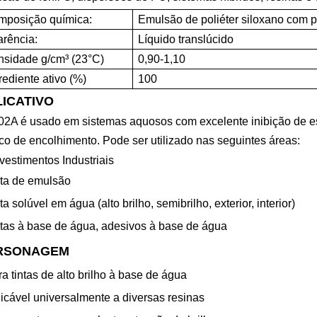
mposição química:
Emulsão de poliéter siloxano com pa
rência:
Líquido translúcido
sidade g/cm³ (23°C)
0,90-1,10
rediente ativo (%)
100
LICATIVO
02A
é
usado em sistemas aquosos com excelente inibição de 
sco de encolhimento. Pode ser utilizado nas seguintes áreas:
vestimentos Industriais
nta de emulsão
nta solúvel em água (alto brilho, semibrilho, exterior, interior)
ntas à base de água, adesivos à base de água
RSONAGEM
ra tintas de alto brilho à base de água
licável universalmente a diversas resinas