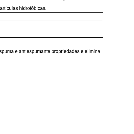
rtículas hidrofóbicas.
espuma e antiespumante
propriedades e elimina