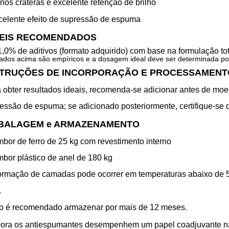
nos crateras e excelente retenção de brilho
celente efeito de supressão de espuma
VEIS RECOMENDADOS
1,0% de aditivos (formato adquirido) com base na formulação tot
ados acima são empíricos e a dosagem ideal deve ser determinada po
STRUÇÕES DE INCORPORAÇÃO E PROCESSAMENT
 obter resultados ideais, recomenda-se adicionar antes de moer 
essão de espuma; se adicionado posteriormente, certifique-se 
BALAGEM
e ARMAZENAMENTO
mbor de ferro de 25 kg com revestimento interno
mbor plástico de anel de 180 kg
formação de camadas pode ocorrer em temperaturas abaixo de 
.
o é recomendado armazenar por mais de 12 meses.
ra os antiespumantes desempenhem um papel coadjuvante nas 