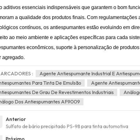
 aditivos essenciais indispensáveis ​​que garantem o bom func
moram a qualidade dos produtos finais. Com regulamentações 
ológicos contínuos, os antiespumantes estão evoluindo em direç
eito ao meio ambiente e aplicações específicas para cada sist
espumantes econômicos, suporte à personalização de produtos e
r agregado.
ARCADORES :
Agente Antiespumante Industrial E Antiespum
tiespumantes Para Tinta De Emulsão
Agente Antiespumante
tiespumantes De Grau De Revestimentos Industriais
Análog
nálogo Dos Antiespumantes AF9009
Anterior
Sulfato de bário precipitado PS-98 para tinta automotiva
Próximo