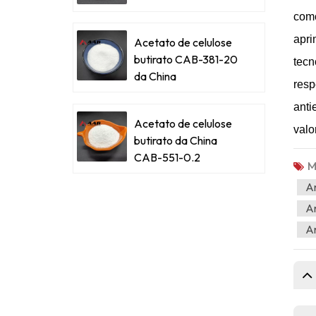
como
apri
Acetato de celulose
butirato CAB-381-20
tecn
da China
resp
anti
Acetato de celulose
valo
butirato da China
CAB-551-0.2
M
An
An
A