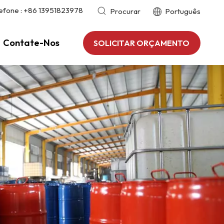
efone :
+86 13951823978
Procurar
Português
Contate-Nos
SOLICITAR ORÇAMENTO