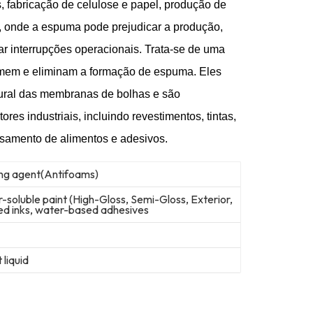
, fabricação de celulose e papel, produção de
s, onde a espuma pode prejudicar a produção,
ar interrupções operacionais. Trata-se de uma
imem e eliminam a formação de espuma. Eles
tural das membranas de bolhas e são
res industriais, incluindo revestimentos, tintas,
ssamento de alimentos e adesivos.
ng agent(Antifoams)
-soluble paint (High-Gloss, Semi-Gloss, Exterior,
sed inks, water-based adhesives
 liquid