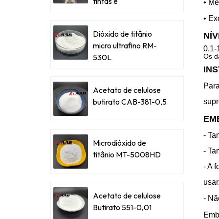
tintas e
• Me
revestimentos
• Ex
metálicos
Dióxido de titânio
NÍ
micro ultrafino RM-
0,1-
530L
Os d
IN
Para
Acetato de celulose
butirato CAB-381-0,5
supr
EM
- Ta
Microdióxido de
- Ta
titânio MT-5008HD
- A 
usar
Acetato de celulose
- Nã
Butirato 551-0,01
Embo