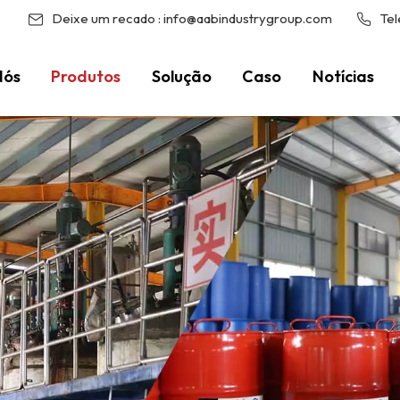
Deixe um recado :
info@aabindustrygroup.com
Tel
Nós
Produtos
Solução
Caso
Notícias