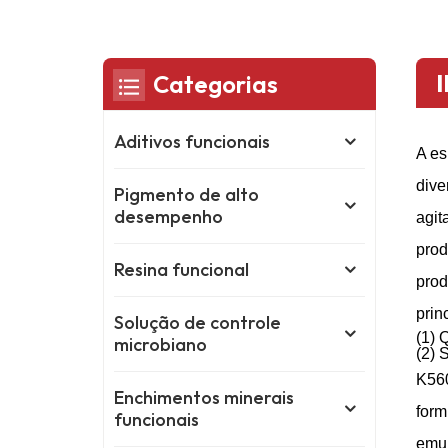
Categorias
Aditivos funcionais
A es
dive
Pigmento de alto
desempenho
agit
prod
Resina funcional
prod
prin
Solução de controle
(1)
Q
microbiano
(2)
S
K56
Enchimentos minerais
form
funcionais
emul