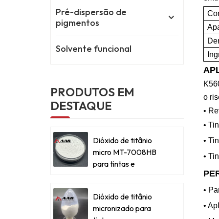
Pré-dispersão de
Co
pigmentos
Apa
Den
Solvente funcional
Ing
AP
K56
PRODUTOS EM
o ri
DESTAQUE
• Re
• Ti
Dióxido de titânio
• Ti
micro MT-7008HB
• Ti
para tintas e
PE
revestimentos
metálicos
• Pa
Dióxido de titânio
• Ap
micronizado para