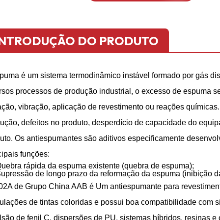
INTRODUÇÃO DO PRODUTO
puma é um sistema termodinâmico instável formado por gás dis
rsos processos de produção industrial, o excesso de espuma se
ação, vibração, aplicação de revestimento ou reações químicas
ução, defeitos no produto, desperdício de capacidade do equip
uto. Os antiespumantes são aditivos especificamente desenvol
cipais funções:
uebra rápida da espuma existente (quebra de espuma);
upressão de longo prazo da reformação da espuma (inibição d
02A
de
Grupo China AAB
é
Um antiespumante para revestimen
ulações de tintas coloridas e possui boa compatibilidade com 
são de fenil C, dispersões de PU, sistemas híbridos, resinas e 