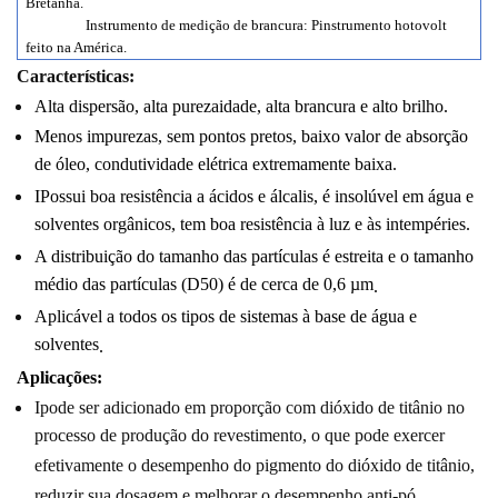
Bretanha.
Instrumento de medição de brancura:
P
instrumento hotovolt
feito na América.
Características:
Alta dispersão, alta pureza
idade
, alta brancura e alto brilho
.
Menos impurezas, sem pontos pretos, baixo valor de absorção
de óleo, condutividade elétrica extremamente baixa.
I
Possui boa resistência a ácidos e álcalis, é insolúvel em água e
solventes orgânicos, tem boa resistência à luz e às intempéries.
A distribuição do tamanho das partículas é estreita e o tamanho
médio das partículas (D50) é de cerca de 0,6 µm
.
Aplicável a todos os tipos de
sistemas à base de água e
solventes
.
Aplicações:
I
pode ser adicionado em proporção com dióxido de titânio no
processo de produção do revestimento, o que pode exercer
efetivamente o desempenho do pigmento do dióxido de titânio,
reduzir sua dosagem e melhorar o desempenho anti-pó.