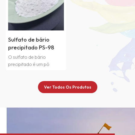
Sulfato de bário
precipitado PS-98
para tinta
O sulfato de bário
automotiva
precipitado é um pó
branco amorfo produzido
pelo método de
precipitação química, e
Ver Todos Os Produtos
suas propriedades físicas,
pureza e brancura são
melhores que as do sulfato
de bário natural superfino,
que não é tóxico e não
tem sabor.