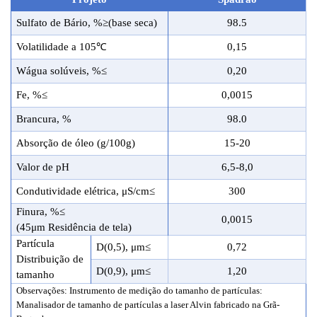
Sulfato de Bário
,
%
≥
(base seca)
98.
5
Volatilidade a 105℃
0,15
W
água
solúveis,
%≤
0,20
Fe
,
%≤
0,0015
Brancura
,
%
98.
0
Absorção de óleo
(g/100g)
15-20
Valor de pH
6,5-8,0
Condutividade elétrica,
μ
S
/cm≤
300
Finura
,
%≤
0,0015
(45
μm
Residência de tela
)
Partícula
D(0,5), μm≤
0,72
Distribuição de
D(0,9), μm≤
1,20
tamanho
Observações: Instrumento de medição do tamanho de partículas:
M
analisador de tamanho de partículas a laser Alvin fabricado na Grã-