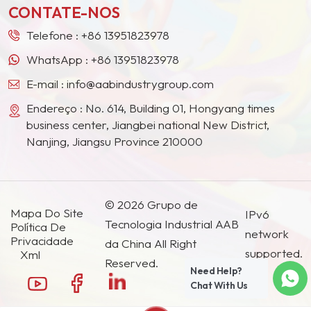
CONTATE-NOS
países e regiões.
Telefone :
+86 13951823978
WhatsApp :
+86 13951823978
E-mail :
info@aabindustrygroup.com
Endereço : No. 614, Building 01, Hongyang times
business center, Jiangbei national New District,
Nanjing, Jiangsu Province 210000
© 2026 Grupo de
Mapa Do Site
IPv6
Tecnologia Industrial AAB
Política De
network
Privacidade
da China All Right
supported.
Xml
Reserved.
Need Help?
Chat With Us