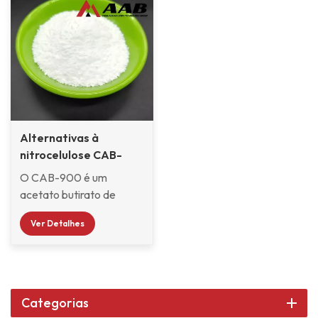
Alternativas à
nitrocelulose CAB-
900
O CAB-900 é um
acetato butirato de
celulose (CAB)
Ver Detalhes
modificado, uma
alternativa à
nitrocelulose tradicional.
Como um dos modelos
avançados da série CAB,
Categorias
o CAB-900 foi