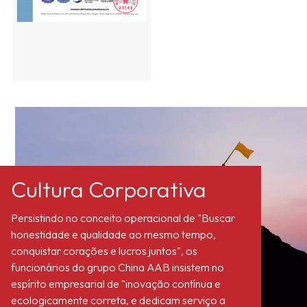
Cultura Corporativa
Persistindo no conceito operacional de "Buscar
honestidade e qualidade ao mesmo tempo,
conquistar corações e lucros juntos", os
funcionários do grupo China AAB insistem no
espírito empresarial de "inovação contínua e
ecologicamente correta, e dedicam serviço a