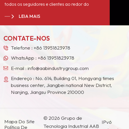
todos os seguidores e clientes ao redor do
mundo". Nos tornamos fornecedores estáveis ​​de
LEIA MAIS
longo prazo para muitos gigantes de tintas na
Europa, América do Norte, Oriente Médio,
Sudeste Asiático, Japão, Coreia do Sul e outros
CONTATE-NOS
países e regiões.
Telefone :
+86 13951823978
WhatsApp :
+86 13951823978
E-mail :
info@aabindustrygroup.com
Endereço : No. 614, Building 01, Hongyang times
business center, Jiangbei national New District,
Nanjing, Jiangsu Province 210000
© 2026 Grupo de
Mapa Do Site
IPv6
Tecnologia Industrial AAB
Política De