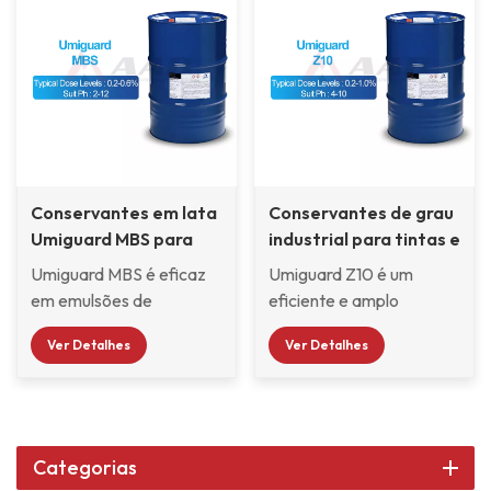
Conservantes em lata
Conservantes de grau
Umiguard MBS para
industrial para tintas e
pasta de pigmento à
revestimentos
Umiguard MBS é eficaz
Umiguard Z10 é um
base de água
Umiguard Z10
em emulsões de
eficiente e amplo
polímeros, tintas,
espectro antimofo,
Ver Detalhes
Ver Detalhes
adesivos, dispersões de
antialgas e agente
pigmentos e produtos
antibacteriano usado
domésticos.O Umiguard
para proteger a água-
MBS tem um modo de
baseado filmes de
ação não específico, o
revestimento em alta
Categorias
que significa que as
umidade tropípico