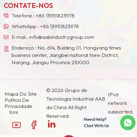
CONTATE-NOS
países e regiões.
Telefone :
+86 13951823978
WhatsApp :
+86 13951823978
E-mail :
info@aabindustrygroup.com
Endereço : No. 614, Building 01, Hongyang times
business center, Jiangbei national New District,
Nanjing, Jiangsu Province 210000
© 2026 Grupo de
Mapa Do Site
IPv6
Tecnologia Industrial AAB
Política De
network
Privacidade
da China All Right
supported.
Xml
Reserved.
Need Help?
Chat With Us