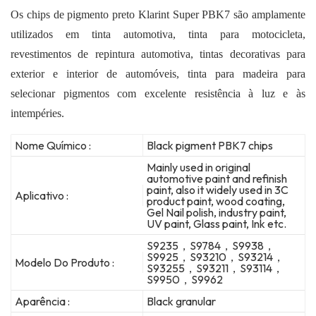
Os chips de pigmento preto Klarint Super PBK7 são amplamente
utilizados em
tinta automotiva,
tinta para motocicleta,
revestimentos de repintura automotiva,
tintas decorativas para
exterior e interior de automóveis,
tinta para madeira para
selecionar pigmentos com excelente resistência à luz e às
intempéries.
Nome Químico :
Black pigment PBK7 chips
Mainly used in original
automotive paint and refinish
paint, also it widely used in 3C
Aplicativo :
product paint, wood coating,
Gel Nail polish, industry paint,
UV paint, Glass paint, Ink etc.
S9235，S9784，S9938，
S9925，S93210，S93214，
Modelo Do Produto :
S93255，S93211，S93114，
S9950，S9962
Aparência :
Black granular