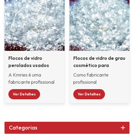
Flocos de vidro
Flocos de vidro de grau
perolados usados ​​
cosmético para
AWY-100S
pigmentos perolados
A Kmries é uma
Como fabricante
fabricante profissional
profissional
especializada em flocos
especializada em
Ver Detalhes
Ver Detalhes
de vidro utilizados para
pesquisa,
pigmentos com efeito
desenvolvimento e
perolado. Nossos flocos
produção de flocos de
de vidro de grau perolado
vidro perolados, a
são seguros e seu teor de
Kmries® flocos de
Categorias
metais pesados ​​está em
vidroOs produtos têm