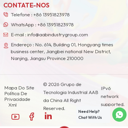
CONTATE-NOS
países e regiões.
Telefone :
+86 13951823978
WhatsApp :
+86 13951823978
E-mail :
info@aabindustrygroup.com
Endereço : No. 614, Building 01, Hongyang times
business center, Jiangbei national New District,
Nanjing, Jiangsu Province 210000
© 2026 Grupo de
Mapa Do Site
IPv6
Tecnologia Industrial AAB
Política De
network
Privacidade
da China All Right
supported.
Xml
Reserved.
Need Help?
Chat With Us