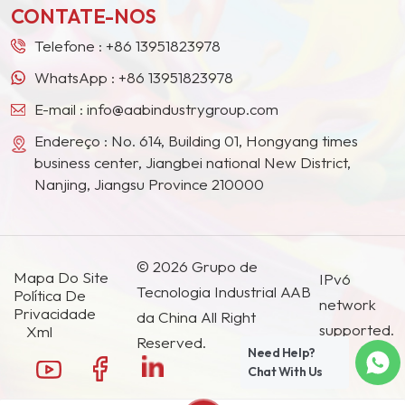
CONTATE-NOS
países e regiões.
Telefone :
+86 13951823978
WhatsApp :
+86 13951823978
E-mail :
info@aabindustrygroup.com
Endereço : No. 614, Building 01, Hongyang times
business center, Jiangbei national New District,
Nanjing, Jiangsu Province 210000
© 2026 Grupo de
Mapa Do Site
IPv6
Tecnologia Industrial AAB
Política De
network
Privacidade
da China All Right
supported.
Xml
Reserved.
Need Help?
Chat With Us