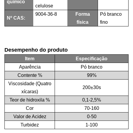
químico
celulose
9004-36-8
Forma
Pó branco
Nº CAS:
física
fino
Desempenho do produto
Item
Especificação
Aparência
Pó branco
Contente %
99%
Viscosidade (Quatro
200±30s
xícaras)
Teor de hidroxila %
0,1-2,5%
Cor
70-160
Valor de Acidez
0-50
Turbidez
1-100