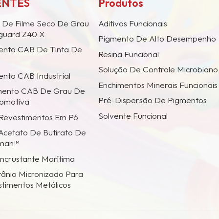
ENTES
Produtos
 De Filme Seco De Grau
Aditivos Funcionais
iguard Z40 X
Pigmento De Alto Desempenho
ento CAB De Tinta De
Resina Funcional
Solução De Controle Microbiano
nto CAB Industrial
Enchimentos Minerais Funcionais
mento CAB De Grau De
Pré-Dispersão De Pigmentos
tomotiva
Solvente Funcional
 Revestimentos Em Pó
Acetato De Butirato De
tman™
Incrustante Marítima
tânio Micronizado Para
stimentos Metálicos