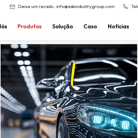
Deixe um recado :
info@aabindustrygroup.com
Tel
Nós
Produtos
Solução
Caso
Notícias