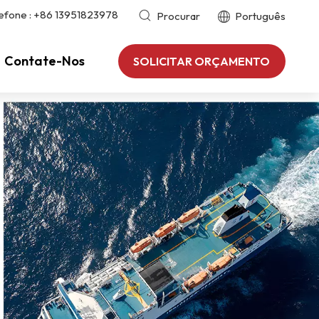
efone :
+86 13951823978
Procurar
Português
Contate-Nos
SOLICITAR ORÇAMENTO