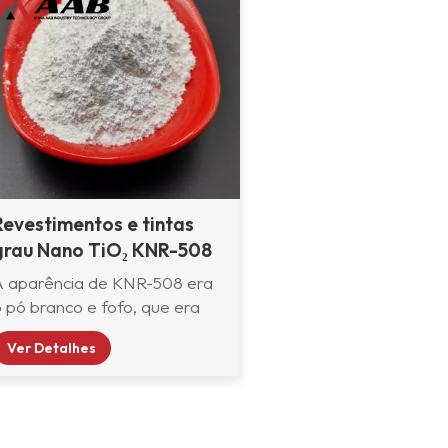
Revestimentos e tintas
grau Nano TiO₂ KNR-508
A aparência de KNR-508 era
o pó branco e fofo, que era
revestido com alumina
Ver Detalhes
idratada ou/e zircônia
idratada, e o principal
produto químico constituintes
ão dióxido de titânio. A