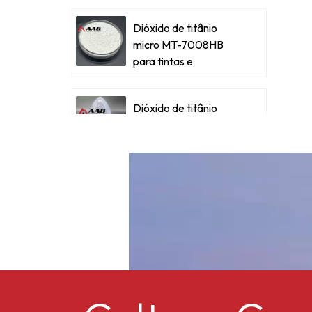
p
b
Dióxido de titânio
micro MT-7008HB
para tintas e
revestimentos
a
metálicos
Dióxido de titânio
micronizado para
tintas e revestimentos
metálicos
Dióxido de titânio
micro ultrafino RM-
530L
Acetato de celulose
butirato CAB-381-0,5