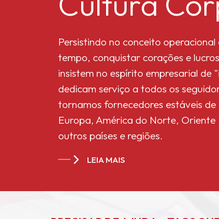
Cultura Cor
Microdióxido de titânio
MT-5008HD
Persistindo no conceito operaciona
tempo, conquistar corações e lucros
insistem no espírito empresarial de
Acetato de celulose
dedicam serviço a todos os seguidor
Butirato 551-0,01
tornamos fornecedores estáveis ​​de
Europa, América do Norte, Oriente M
Acetato de celulose
outros países e regiões.
butirato CAB-381-20
da China
LEIA MAIS
Acetato de celulose
butirato da China
CAB-551-0.2