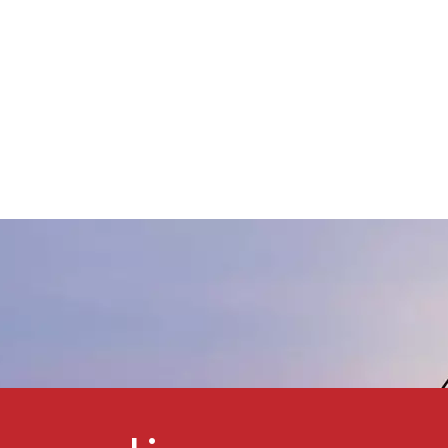
elícula de tinta não só tinha
oa resistência à luz, mas
também tinha efeito óptico
dependente do ângulo, que
feito de KNR-508 e tinta de
lumínio e outros materiais.