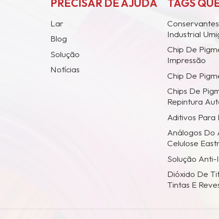
PRECISAR DE AJUDA
TAGS QU
Lar
Conservantes
Industrial Um
Blog
Chip De Pigm
Solução
Impressão
Notícias
Chip De Pigme
Chips De Pig
Repintura Au
Aditivos Para
Análogos Do 
Celulose Eas
Solução Anti-
Dióxido De Ti
Tintas E Reve