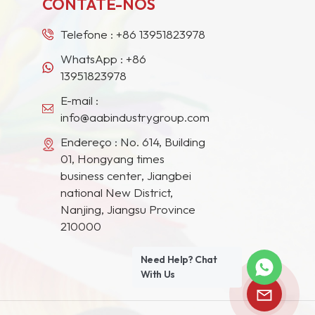
CONTATE-NOS
Telefone :
+86 13951823978
WhatsApp :
+86
13951823978
E-mail :
info@aabindustrygroup.com
Endereço : No. 614, Building
01, Hongyang times
business center, Jiangbei
national New District,
Nanjing, Jiangsu Province
210000
Need Help? Chat
With Us