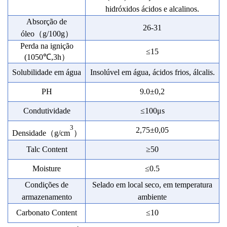
hidróxidos ácidos e alcalinos.
Absorção de
26-31
óleo
（g
/100
g）
Perda na ignição
≤15
(1050℃,3h
）
Solubilidade em água
Insolúvel em água, ácidos frios, álcalis.
PH
9.0
±
0,2
Condutividade
≤
100
μ
s
3
2,75
±
0,05
Densidade
（g
/
cm
）
T
a
lc
Co
nten
t
≥
50
M
oistu
re
≤
0.
5
Condições de
Selado em local seco, em temperatura
armazenamento
ambiente
Carbonato
Co
nten
t
≤10