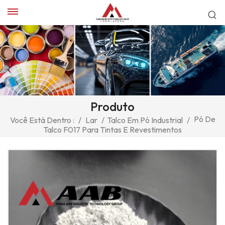
Produto
Pó De
Você Está Dentro :
/
Lar
/
Talco Em Pó Industrial
/
Talco F017 Para Tintas E Revestimentos