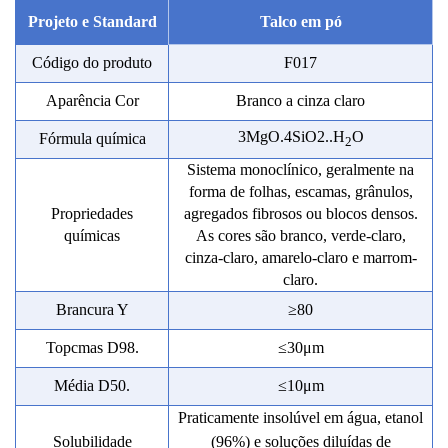
Projeto e Stand
a
rd
Talco em pó
Código do produto
F0
17
Aparência Cor
Branco a cinza claro
3MgO.4
SiO2.
.H
O
Fórmula química
2
Sistema monoclínico, geralmente na
forma de folhas, escamas, grânulos,
Propriedades
agregados fibrosos ou blocos densos.
químicas
As cores são branco, verde-claro,
cinza-claro, amarelo-claro e marrom-
claro.
Brancura Y
≥
80
T
opc
mas D
98
.
≤30
μm
Média D50.
≤10
μm
Praticamente insolúvel em água, etanol
Solubilidade
(96%) e soluções diluídas de