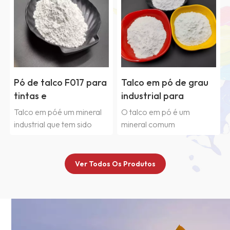
Pó de talco F017 para
Talco em pó de grau
tintas e
industrial para
revestimentos
pintura
Talco em póé um mineral
O talco em pó é um
industrial que tem sido
mineral comum
usado como pigmento e
encontrado na natureza,
enchimento em tintas e
composto principalmente
revestimentos, fabricação
de talco (fórmula química:
Ver Todos Os Produtos
de papel, borracha,
3MgO4SiO2H2O. O talco
plástico modificado,
é um pó fino, geralmente
cerâmica, adesivos e
branco ou branco-
outras indústrias. É
acinzentado, e devido às
composto principalmente
suas excelentes