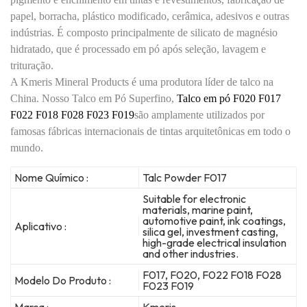
papel, borracha, plástico modificado, cerâmica, adesivos e outras
indústrias.
É composto principalmente de silicato de magnésio
hidratado, que é processado em pó após seleção, lavagem e
trituração.
A Kmeris Mineral Products é uma produtora líder de talco na
China. Nosso Talco em Pó Superfino,
Talco em pó F020 F017
F022 F018 F028 F023
F019
são amplamente utilizados por
famosas fábricas internacionais de tintas arquitetônicas em todo o
mundo.
Nome Químico :
Talc Powder F017
Suitable for electronic
materials, marine paint,
automotive paint, ink coatings,
Aplicativo :
silica gel, investment casting,
high-grade electrical insulation
and other industries.
F017, F020, F022 F018 F028
Modelo Do Produto :
F023 F019