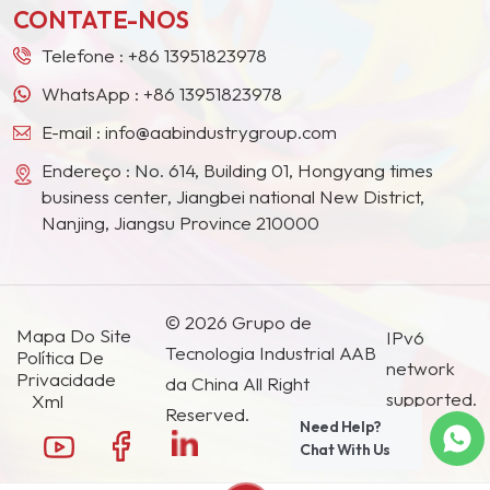
CONTATE-NOS
países e regiões.
Telefone :
+86 13951823978
WhatsApp :
+86 13951823978
E-mail :
info@aabindustrygroup.com
Endereço : No. 614, Building 01, Hongyang times
business center, Jiangbei national New District,
Nanjing, Jiangsu Province 210000
© 2026 Grupo de
Mapa Do Site
IPv6
Tecnologia Industrial AAB
Política De
network
Privacidade
da China All Right
supported.
Xml
Reserved.
Need Help?
Chat With Us