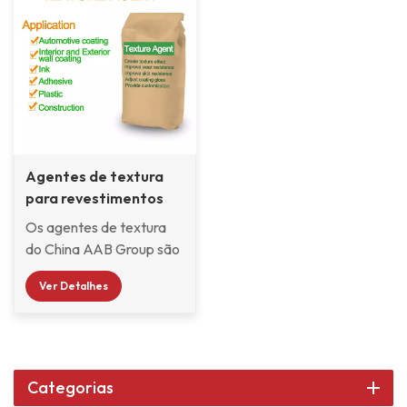
Agentes de textura
para revestimentos
em pó
Os agentes de textura
do China AAB Group são
aditivos de alto
Ver Detalhes
desempenho
desenvolvidos
especificamente para
criar efeitos de
superfície exclusivos,
Categorias
proporcionando diversos