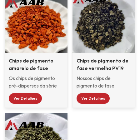
Chips de pigmento
Chips de pigmento de
amarelo de fase
fase vermelha PV19
vermelha PY110
Os chips de pigmento
Nossos chips de
pré-dispersos da série
pigmento de fase
SIC da Klarint são
vermelha PV19 são
Ver Detalhes
Ver Detalhes
selecionados entre vários
amplamente utilizados
pigmentos orgânicos e
em tintas plásticas, tintas
inorgânicos e pré-
automotivas, tintas de
dispersos no sistema de
motocicletas e tintas de
resina CAB com boa
madeira para selecionar
compatibilidade, sendo
pigmentos com