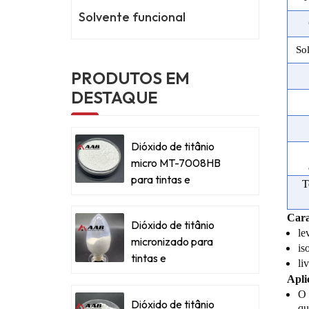
Solvente funcional
So
PRODUTOS EM
DESTAQUE
Dióxido de titânio
micro MT-7008HB
para tintas e
T
revestimentos
metálicos
Cara
Dióxido de titânio
le
micronizado para
is
tintas e
li
revestimentos
Apli
metálicos
O 
Dióxido de titânio
qu