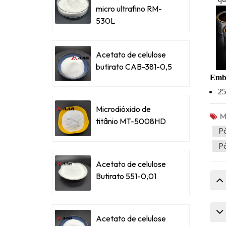
micro ultrafino RM-
530L
Acetato de celulose
butirato CAB-381-0,5
Emb
25
Microdióxido de
M
titânio MT-5008HD
Pó
Pó
Acetato de celulose
Butirato 551-0,01
Acetato de celulose