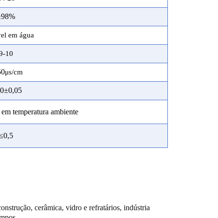
≥
98%
vel em água
9-10
50
μ
s/
cm
80
±
0,05
, em temperatura ambiente
≤
0,5
strução, cerâmica, vidro e refratários, indústria
ampos.