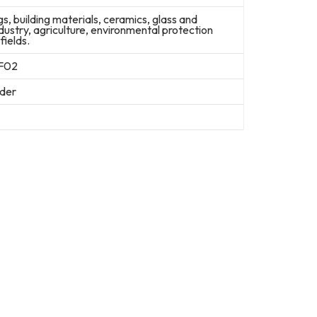
ngs, building materials, ceramics, glass and
ndustry, agriculture, environmental protection
fields.
F02
der