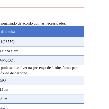
rsonalizado de acordo com as necessidades.
 dolomita
1(03750)
 cinza claro
O
₃
MgCO₃
pode se dissolver na presença de ácidos fortes para
ióxido de carbono.
≥
93
12
μm
≤
3
μm
2
4-28