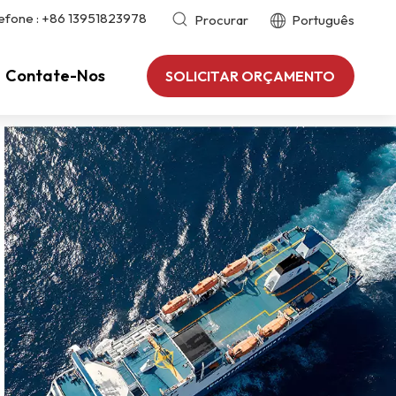
efone :
+86 13951823978
Procurar
Português
Contate-Nos
SOLICITAR ORÇAMENTO