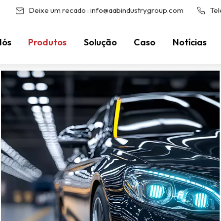
Deixe um recado :
info@aabindustrygroup.com
Tel
Nós
Produtos
Solução
Caso
Notícias