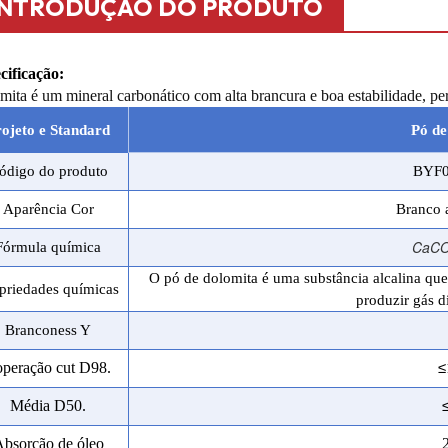
INTRODUÇÃO DO PRODUTO
cificação:
mita é um mineral carbonático com alta brancura e boa estabilidade, pe
ojeto e Stand
a
rd
Pó de
ódigo do produto
BYF0
Aparência Cor
Branco a
CaC
Fórmula química
O pó de dolomita é uma substância alcalina que 
priedades químicas
produzir gás d
Branco
ness Y
operação c
ut D9
8
.
≤
Média D50.
bsorção de óleo