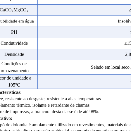
CaCO
₃
MgCO₃
lubilidade em água
Insolú
PH
Condutividade
≤1
Densidade
2,
Condições de
Selado em local seco
armazenamento
eor de umidade a
105
℃
cterísticas:
ve, resistente ao desgaste, resistente a altas temperaturas
olamento térmico, isolante e retardante de chamas
vre de impurezas, a brancura desta classe é de até 98%.
cativo:
pó de dolomita é amplamente utilizado em revestimentos, materiais de con
ímica, agricultura, proteção ambiental, economia de energia e outros c