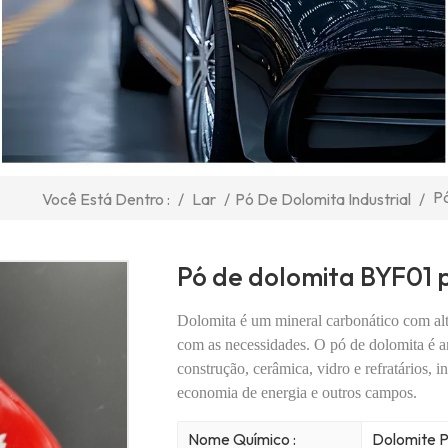
Pó
/
Lar
/
Pó De Dolomita Industrial
/
Você Está Dentro :
Pó de dolomita BYF01 p
Dolomita é um mineral carbonático com alt
com as necessidades.
O pó de dolomita é a
construção, cerâmica, vidro e refratários, i
economia de energia e outros campos.
Nome Químico :
Dolomite 