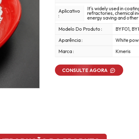
It's widely used in coati
Aplicativo
refractories, chemical i
:
energy saving and other 
Modelo Do Produto :
BYF01, BY
Aparência :
White pow
Marca :
Kmeris
CONSULTE AGORA