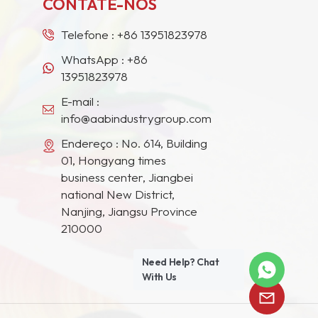
CONTATE-NOS
Telefone :
+86 13951823978
WhatsApp :
+86
13951823978
E-mail :
info@aabindustrygroup.com
Endereço : No. 614, Building
01, Hongyang times
business center, Jiangbei
national New District,
Nanjing, Jiangsu Province
210000
Need Help? Chat
With Us