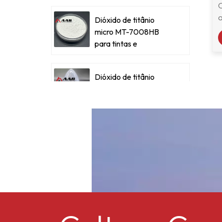
Dióxido de titânio
micro MT-7008HB
para tintas e
revestimentos
metálicos
Dióxido de titânio
s
micronizado para
tintas e revestimentos
metálicos
Dióxido de titânio
micro ultrafino RM-
530L
Acetato de celulose
butirato CAB-381-0,5