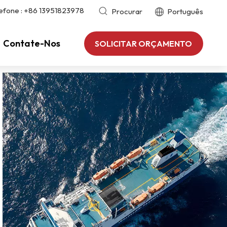
efone :
+86 13951823978
Procurar
Português
Contate-Nos
SOLICITAR ORÇAMENTO