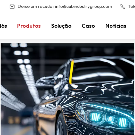
Deixe um recado :
info@aabindustrygroup.com
Tel
Nós
Produtos
Solução
Caso
Notícias