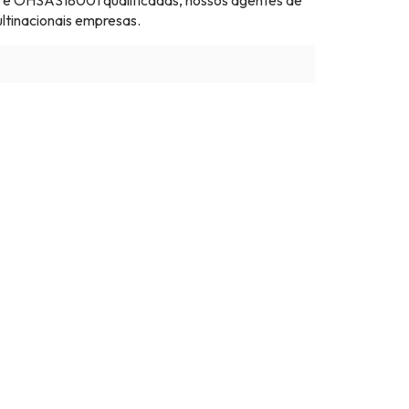
1 e OHSAS18001 qualificadas, nossos agentes de
ltinacionais empresas.