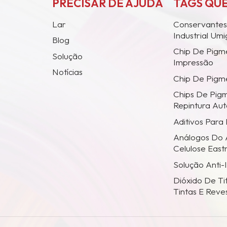
PRECISAR DE AJUDA
TAGS QU
Lar
Conservantes
Industrial Um
Blog
Chip De Pigm
Solução
Impressão
Notícias
Chip De Pigme
Chips De Pig
Repintura Au
Aditivos Para
Análogos Do 
Celulose Eas
Solução Anti-
Dióxido De Ti
Tintas E Reve