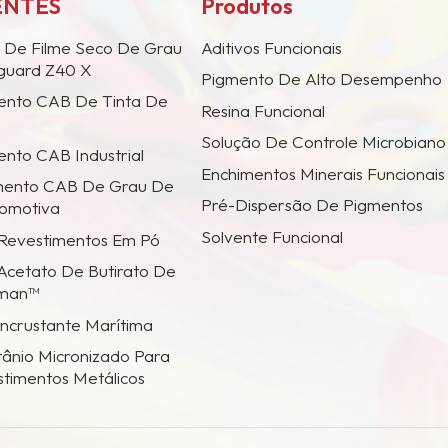
ENTES
Produtos
 De Filme Seco De Grau
Aditivos Funcionais
iguard Z40 X
Pigmento De Alto Desempenho
ento CAB De Tinta De
Resina Funcional
Solução De Controle Microbiano
nto CAB Industrial
Enchimentos Minerais Funcionais
mento CAB De Grau De
Pré-Dispersão De Pigmentos
tomotiva
Solvente Funcional
 Revestimentos Em Pó
Acetato De Butirato De
tman™
Incrustante Marítima
tânio Micronizado Para
stimentos Metálicos