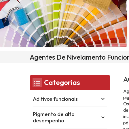
Agentes De Nivelamento Funcio
A
Categorias
Ag
pi
Aditivos funcionais
Os
de
Pigmento de alto
inc
desempenho
pó