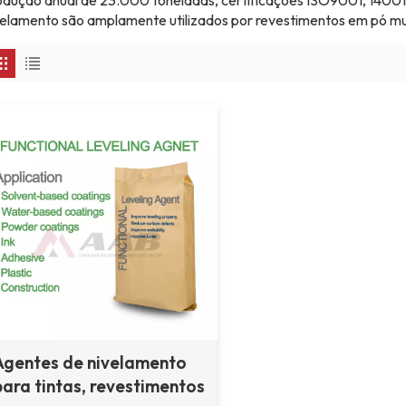
odução anual de 23.000 toneladas, certificações ISO9001, 1400
velamento são amplamente utilizados por revestimentos em pó mu
Agentes de nivelamento
para tintas, revestimentos