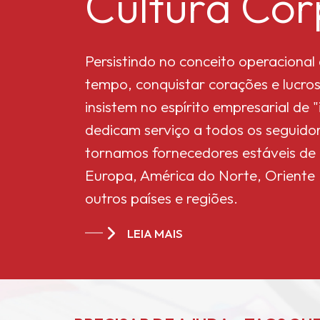
Cultura Cor
Microdióxido de titânio
MT-5008HD
Persistindo no conceito operaciona
tempo, conquistar corações e lucros
insistem no espírito empresarial de
Acetato de celulose
dedicam serviço a todos os seguidor
Butirato 551-0,01
tornamos fornecedores estáveis ​​de
Europa, América do Norte, Oriente M
Acetato de celulose
outros países e regiões.
butirato CAB-381-20
da China
LEIA MAIS
Acetato de celulose
butirato da China
CAB-551-0.2