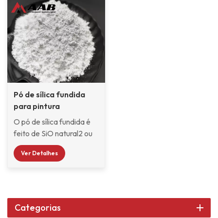
Pó de sílica fundida
para pintura
automotiva - RG400
O pó de sílica fundida é
feito de SiO natural2 ou
SiO amorfo fundido2
Ver Detalhes
após fusão e
resfriamento em alta
temperatura em
condições naturais
quartzo por meio de
Categorias
britagem, moagem de