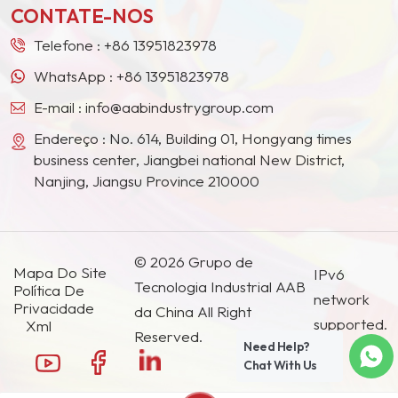
cerâmicos) pode não
CONTATE-NOS
países e regiões.
apenas desempenhar o
papel de enchimento,
Telefone :
+86 13951823978
mas também melhorar a
WhatsApp :
+86 13951823978
dureza da película de
E-mail :
info@aabindustrygroup.com
tinta, aumentar a
resistência da tinta, a
Endereço : No. 614, Building 01, Hongyang times
resistência à abrasão, a
business center, Jiangbei national New District,
resistência à corrosão e,
Nanjing, Jiangsu Province 210000
ao mesmo tempo,
auxiliar na extinção.
© 2026 Grupo de
Mapa Do Site
IPv6
Tecnologia Industrial AAB
Política De
network
Privacidade
da China All Right
supported.
Xml
Reserved.
Need Help?
Chat With Us