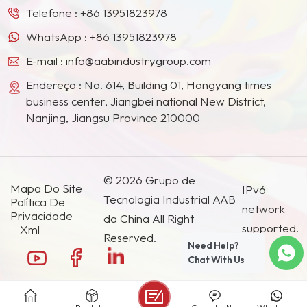
dureza da película de
Telefone :
+86 13951823978
papel de enchimento,
tinta, aumentar a
mas também melhorar a
WhatsApp :
+86 13951823978
resistência da tinta, a
dureza da película de
E-mail :
info@aabindustrygroup.com
resistência à abrasão, a
tinta, aumentar a
resistência à corrosão e,
resistência da tinta, a
Endereço : No. 614, Building 01, Hongyang times
ao mesmo tempo,
resistência à abrasão, a
business center, Jiangbei national New District,
auxiliar na extinção.
resistência à corrosão e,
Nanjing, Jiangsu Province 210000
ao mesmo tempo,
auxiliar na extinção.
© 2026 Grupo de
Mapa Do Site
IPv6
Tecnologia Industrial AAB
Política De
network
Privacidade
da China All Right
supported.
Xml
Reserved.
Need Help?
Chat With Us