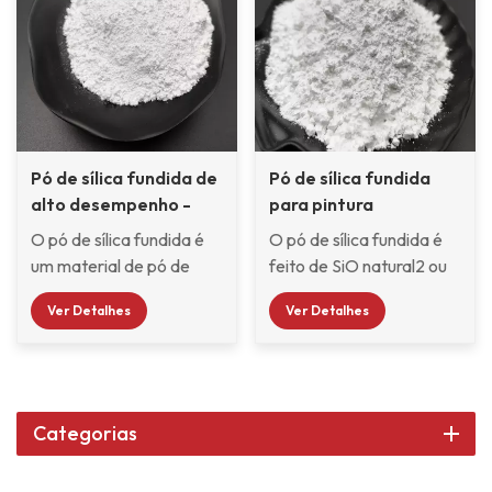
Pó de sílica fundida de
Pó de sílica fundida
alto desempenho -
para pintura
RG600
automotiva - RG400
O pó de sílica fundida é
O pó de sílica fundida é
um material de pó de
feito de SiO natural2 ou
dióxido de silício amorfo
SiO amorfo fundido2
Ver Detalhes
Ver Detalhes
feito pela fusão de
após fusão e
quartzo natural em
resfriamento em alta
quartzo amorfo por meio
temperatura em
de fusão elétrica e,
condições naturais
depois, por meio de
quartzo por meio de
Categorias
britagem, classificação,
britagem, moagem de
moagem, classificação e
bolas (ou moagem por