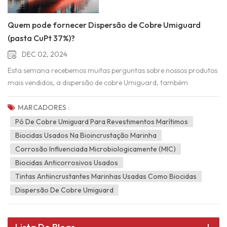
Quem pode fornecer Dispersão de Cobre Umiguard
(pasta CuPt 37%)?
DEC 02, 2024
Esta semana recebemos muitas perguntas sobre nossos produtos
mais vendidos, a dispersão de cobre Umiguard, também
chamada de pasta CuPt 37%. O material do núcleo é piritionato
de cobre e a fórmula é C10H8N2O2S2Cu, CAS 14915-37-
MARCADORES :
8.Normalmente, para este produto, há apenas um cliente no
Pó De Cobre Umiguard Para Revestimentos Marítimos
mundo, e um fornecedor como a Arxada, Kolon. Se tantas
Biocidas Usados ​​na Bioincrustação Marinha
consultas chegam até nós e à nossa base de produção, acredito
Corrosão Influenciada Microbiologicamente (MIC)
que deve haver algum problema com este material. Se você tiver
Biocidas Anticorrosivos Usados
alguma informação, sinta-se à vontade para nos enviar um e-
Tintas Antiincrustantes Marinhas Usadas Como Biocidas
mail para bruce@aabindustry.com ou pelo WhatsApp
Dispersão De Cobre Umiguard
+8613951823978.Como sabemos, a Dispersão Antimicrobiana
Umiguard de Cobre é uma dispersão viscosa de pó
antimicrobiano Umiguard de Cobre, resina e 1,2-diclorobenzeno.