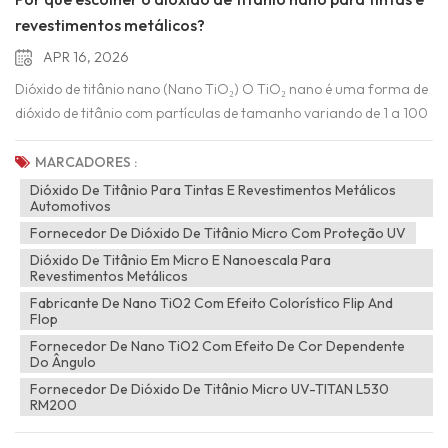
revestimentos metálicos?
APR 16, 2026
Dióxido de titânio nano (Nano TiO₂) O TiO₂ nano é uma forma de
dióxido de titânio com partículas de tamanho variando de 1 a 100
nanômetros. Suas partículas ultrafinas conferem-lhe
propriedades ópticas, químicas e funcionais únicas, permitindo
MARCADORES :
aplicações em áreas onde o TiO₂ convencional não atende aos
Dióxido De Titânio Para Tintas E Revestimentos Metálicos
Automotivos
requisitos. Com os avanços na nanotecnologia, modificação de
superfície e processamento de compósitos, as aplicações do TiO₂
Fornecedor De Dióxido De Titânio Micro Com Proteção UV
nano estão em constante expansão — desde produtos de consumo
Dióxido De Titânio Em Micro E Nanoescala Para
Revestimentos Metálicos
do dia a dia até a fabricação de alta tecnologia e a proteção
Fabricante De Nano TiO2 Com Efeito Colorístico Flip And
ambiental.Devido ao seu tamanho de partícula ultrafino,
Flop
atividade fotocatalítica e alta área superficial, o dióxido de titânio
Fornecedor De Nano TiO2 Com Efeito De Cor Dependente
nanoestruturado está passando de um pigmento tradicional para
Do Ângulo
um material funcional de vanguarda. Seja na proteção
Fornecedor De Dióxido De Titânio Micro UV-TITAN L530
ambiental, em novas energias ou na manufatura de alta
RM200
tecnologia, o TiO₂ nanoestruturado demonstra um enorme