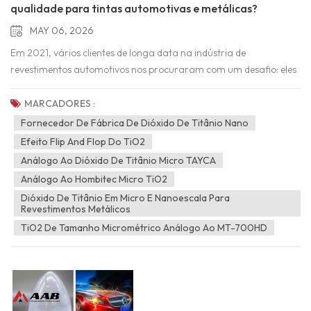
qualidade para tintas automotivas e metálicas?
MAY 06, 2026
Em 2021, vários clientes de longa data na indústria de
revestimentos automotivos nos procuraram com um desafio: eles
queriam um dióxido de titânio nano metálico de alta qualidade
para suas tintas automotivas, visando igualar o desempenho de
MARCADORES :
marcas líderes globais como TAYCA (Japão) e Venator
Fornecedor De Fábrica De Dióxido De Titânio Nano
(EUA). Aceitando o desafio, o Grupo de Tecnologia Industrial AAB
Efeito Flip And Flop Do TiO2
da China aproveitou a cadeia industrial completa e avançada da
Análogo Ao Dióxido De Titânio Micro TAYCA
China, apoiada por fábricas de tintas metálicas automotivas
Análogo Ao Hombitec Micro TiO2
líderes globais. Em parceria com uma universidade de ponta em
Dióxido De Titânio Em Micro E Nanoescala Para
Nanjing, a empresa investiu 5 anos em pesquisa, desenvolvimento
Revestimentos Metálicos
e testes de mercado, resultando no lançamento de quatro
TiO2 De Tamanho Micrométrico Análogo Ao MT-700HD
produtos de dióxido de titânio nano de alto desempenho e custo-
benefício: MT-5008HD, MT-7008HB, RM-2008H e RM-
530L. Principais características do nosso dióxido de titânio micro1.
Efeito Flip-Flop DistintoVariação de cor dependente do ângulo:
Oferece um efeito flip-flop com valor de 10 a 35, produzindo