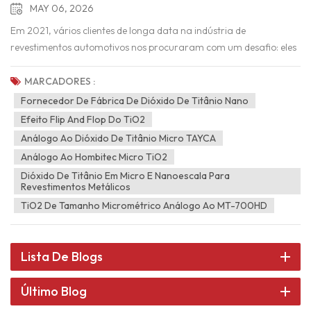
MAY 06, 2026
Em 2021, vários clientes de longa data na indústria de
revestimentos automotivos nos procuraram com um desafio: eles
queriam um dióxido de titânio nano metálico de alta qualidade
para suas tintas automotivas, visando igualar o desempenho de
MARCADORES :
marcas líderes globais como TAYCA (Japão) e Venator
Fornecedor De Fábrica De Dióxido De Titânio Nano
(EUA). Aceitando o desafio, o Grupo de Tecnologia Industrial AAB
Efeito Flip And Flop Do TiO2
da China aproveitou a cadeia industrial completa e avançada da
Análogo Ao Dióxido De Titânio Micro TAYCA
China, apoiada por fábricas de tintas metálicas automotivas
Análogo Ao Hombitec Micro TiO2
líderes globais. Em parceria com uma universidade de ponta em
Dióxido De Titânio Em Micro E Nanoescala Para
Nanjing, a empresa investiu 5 anos em pesquisa, desenvolvimento
Revestimentos Metálicos
e testes de mercado, resultando no lançamento de quatro
TiO2 De Tamanho Micrométrico Análogo Ao MT-700HD
produtos de dióxido de titânio nano de alto desempenho e custo-
benefício: MT-5008HD, MT-7008HB, RM-2008H e RM-
530L. Principais características do nosso dióxido de titânio micro1.
Lista De Blogs
Efeito Flip-Flop DistintoVariação de cor dependente do ângulo:
Oferece um efeito flip-flop com valor de 10 a 35, produzindo
Último Blog
mudanças de cor perceptíveis em diferentes ângulos de