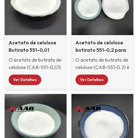
Acetato de celulose
Acetato de celulose
Butirato 551-0,01
butirato 551-0,2 para
revestimentos
O acetato de butirato de
O acetato de butirato de
automotivos
celulose (CAB-551-0,01)
celulose (CAB-551-0.2) é
é um éster de celulose
um éster de celulose com
Ver Detalhes
Ver Detalhes
com alto teor de butirila
alto teor de butirila e
e baixa viscosidade, o
peso molecular
que afeta
relativamente baixo. É
significativamente sua
compatível com inúmeras
solubilidade e
resinas de reticulação e
compatibilidade. CAB-
tem um menor
551- 0,01 é solúvel em
viscosidade da solução.
monômeros de estireno e
Em revestimentos, o