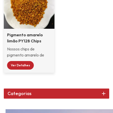
Pigmento amarelo
limão PY128 Chips
Nossos chips de
pigmento amarelo de
óxido de ferro
Ver Detalhes
transparente PY42 são
amplamente utilizados
em esmaltes em gel,
exteriores de
automóveis e
Categorias
frequentemente usados ​​
em tintas de produtos
3C, tintas para madeira,