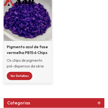
Pigmento azul de fase
vermelha PB15:6 Chips
Os chips de pigmento
pré-dispersos da série
SIC da Klarint são
Ver Detalhes
selecionados entre vários
pigmentos orgânicos e
inorgânicos e pré-
dispersos no sistema de
resina CAB com boa
Categorias
compatibilidade, sendo