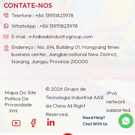
CONTATE-NOS
países e regiões.
Telefone :
+86 13951823978
WhatsApp :
+86 13951823978
E-mail :
info@aabindustrygroup.com
Endereço : No. 614, Building 01, Hongyang times
business center, Jiangbei national New District,
Nanjing, Jiangsu Province 210000
© 2026 Grupo de
Mapa Do Site
IPv6
Tecnologia Industrial AAB
Política De
network
Privacidade
da China All Right
supported.
Xml
Reserved.
Need Help?
Chat With Us