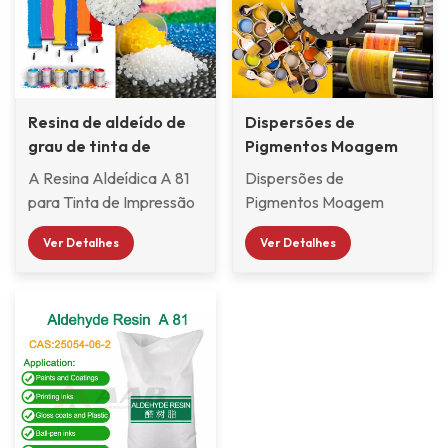
Resina de aldeído de
Dispersões de
grau de tinta de
Pigmentos Moagem
impressão A 81
Aldeído Resina A 81
A Resina Aldeídica A 81
Dispersões de
para Tinta de Impressão
Pigmentos Moagem
é uma resina especial
Aldeído Resina A 81 é um
Ver Detalhes
Ver Detalhes
incolor, transparente a
produto projetado
levemente amarelada,
especificamente para
utilizada principalmente
dispersão e moagem de
em tintas à base de
pigmentos, Possui
solvente, revestimentos,
excelente resistência ao
adesivos e outras
amarelamento e
aplicações. Possui alta
desempenho de
resistência ao
desenvolvimento de cor,
amarelamento e às
sendo usado