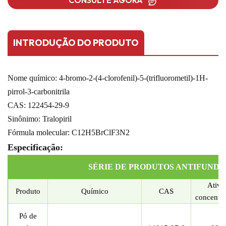
INTRODUÇÃO DO PRODUTO
Nome químico: 4-bromo-2-(4-clorofenil)-5-(trifluorometil)-1H-
pirrol-3-carbonitrila
CAS: 122454-29-9
Sinônimo: Tralopiril
Fórmula molecular: C12H5BrClF3N2
Especificação:
SÉRIE DE PRODUTOS ANTIFUND
Ativo
Produto
Químico
CAS
concentr
Pó de