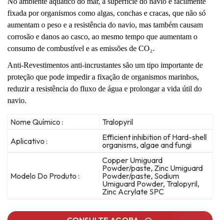
No ambiente aquático do mar, a superfície do navio é facilmente
fixada por
organismos como algas, conchas e cracas, que não só
aumentam o peso e a resistência do navio, mas também causam
corrosão e danos ao casco, ao mesmo tempo que aumentam o
consumo de combustível e as emissões de CO₂.
Anti
-
Revestimentos anti-incrustantes são um tipo importante de
proteção que pode impedir a fixação de organismos marinhos,
reduzir a resistência do fluxo de água e prolongar a vida útil do
navio.
Nome Químico :
Tralopyril
Efficient inhibition of Hard-shell
Aplicativo :
organisms, algae and fungi
Copper Umiguard
Powder/paste, Zinc Umiguard
Modelo Do Produto :
Powder/paste, Sodium
Umiguard Powder, Tralopyril,
Zinc Acrylate SPC
CONSULTE AGORA