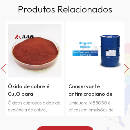
Produtos Relacionados
Conservante
Conservantes em lata
antimicrobiano de
Umiguard BCI para
grau industrial
revestimentos
Umiguard MB5050 é
Umiguard BCI é de amplo
Umiguard MB5050
industriais à base de
eficaz em emulsões de
espectro conservante
água
polímeros, tintas,
para proteção de
adesivos, dispersões de
produtos industriais