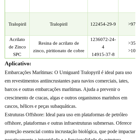
Tralopiril
Tralopiril
122454-29-9
>97
%
Acrilato
1236072-24-
Resina de acrilato de
>35
%
de Zinco
4
zinco, piritionato de cobre
>10%
SPC
14915-37-8
Aplicativo:
Embarcações Marítimas: O Umiguard Tralopyril é ideal para uso
em revestimentos antiincrustantes para navios comerciais, iates,
barcos e outras embarcações marítimas. Ajuda a prevenir o
crescimento de cracas, algas e outros organismos marinhos em
cascos, hélices e peças subaquáticas.
Estruturas Offshore: Ideal para uso em plataformas de petróleo
offshore, plataformas e outras infraestruturas submersas. Oferece
proteção essencial contra incrustação biológica, que pode impactar
negativamente a integridade e a funcionalidade da estrutura.