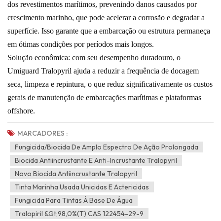
dos revestimentos marítimos, prevenindo danos causados ​​por
crescimento marinho, que pode acelerar a corrosão e degradar a
superfície. Isso garante que a embarcação ou estrutura permaneça
em ótimas condições por períodos mais longos.
Solução econômica: com seu desempenho duradouro, o
Umiguard Tralopyril ajuda a reduzir a frequência de docagem
seca, limpeza e repintura, o que reduz significativamente os custos
gerais de manutenção de embarcações marítimas e plataformas
offshore.
MARCADORES :
Fungicida/biocida De Amplo Espectro De Ação Prolongada
Biocida Antiincrustante E Anti-Incrustante Tralopyril
Novo Biocida Antiincrustante Tralopyril
Tinta Marinha Usada Unicidas E Actericidas
Fungicida Para Tintas À Base De Água
Tralopiril &gt;98,0%(T) CAS 122454-29-9