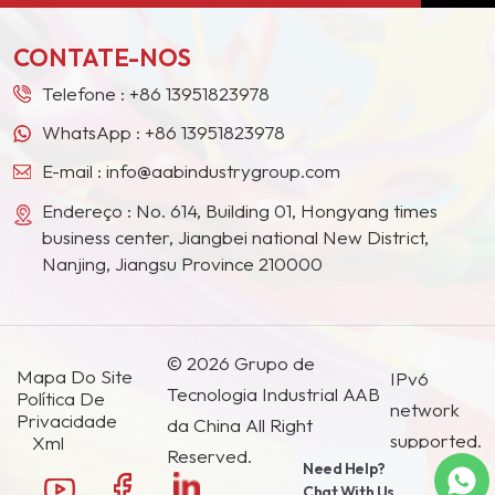
Europa, América do Norte, Oriente Médio,
Sudeste Asiático, Japão, Coreia do Sul e outros
s
CONTATE-NOS
países e regiões.
Telefone :
+86 13951823978
WhatsApp :
+86 13951823978
E-mail :
info@aabindustrygroup.com
Endereço : No. 614, Building 01, Hongyang times
business center, Jiangbei national New District,
Nanjing, Jiangsu Province 210000
© 2026 Grupo de
Mapa Do Site
IPv6
Tecnologia Industrial AAB
Política De
network
Privacidade
da China All Right
supported.
Xml
Reserved.
Need Help?
Chat With Us